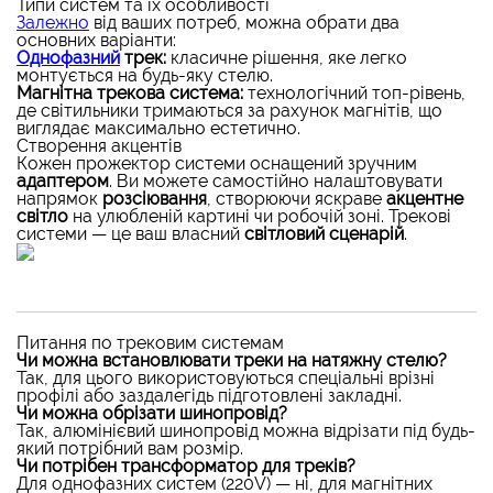
Типи систем та їх особливості
Залежно
від ваших потреб, можна обрати два
основних варіанти:
Однофазний
трек:
класичне рішення, яке легко
монтується на будь-яку стелю.
Магнітна трекова система:
технологічний топ-рівень,
де світильники тримаються за рахунок магнітів, що
виглядає максимально естетично.
Створення акцентів
Кожен прожектор системи оснащений зручним
адаптером
. Ви можете самостійно налаштовувати
напрямок
розсіювання
, створюючи яскраве
акцентне
світло
на улюбленій картині чи робочій зоні. Трекові
системи — це ваш власний
світловий сценарій
.
Питання по трековим системам
Чи можна встановлювати треки на натяжну стелю?
Так, для цього використовуються спеціальні врізні
профілі або заздалегідь підготовлені закладні.
Чи можна обрізати шинопровід?
Так, алюмінієвий шинопровід можна відрізати під будь-
який потрібний вам розмір.
Чи потрібен трансформатор для треків?
Для однофазних систем (220V) — ні, для магнітних