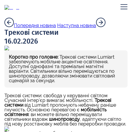
Попередня новина
Наступна новина
Трекові системи
16.02.2026
Коротко про головне:
Трекові системи Lumiart
забезпечують мобільне акцентне освітлення.
Доступні однофазні та преміальні магнітні
варіанти. Світильники вільно переміщуються по
шинопроводу, дозволяючи змінювати світловий
сценарій за секунди.
Трекові системи: свобода у керуванні світлом
Сучасний інтер'єр вимагає мобільності.
Трекові
системи
від Lumiart пропонують небачену раніше
гнучкість. Основною перевагою є
мобільність
освітлення
: ви можете вільно переміщувати
світильники вздовж
шинопроводу
, адаптуючи світло
під нову розстановку меблів без переробки проводки.