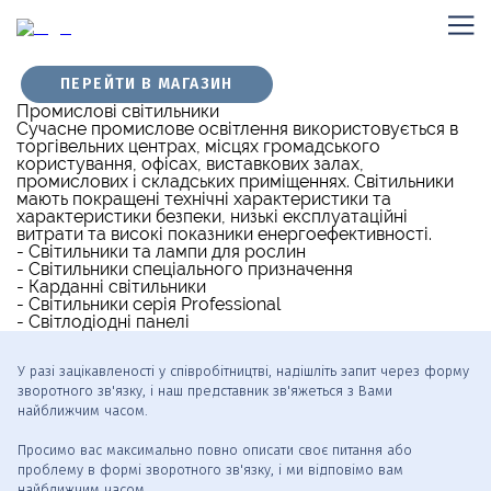
ПЕРЕЙТИ В МАГАЗИН
Промислові світильники
Сучасне промислове освітлення використовується в
торгівельних центрах, місцях громадського
користування, офісах, виставкових залах,
промислових і складських приміщеннях. Світильники
мають покращені технічні характеристики та
характеристики безпеки, низькі експлуатаційні
витрати та високі показники енергоефективності.
- Світильники та лампи для рослин
- Світильники спеціального призначення
- Карданні світильники
- Cвітильники серія Professional
- Світлодіодні панелі
У разі зацікавленості у співробітництві, надішліть запит через форму
зворотного зв'язку, і наш представник зв'яжеться з Вами
найближчим часом.
Просимо вас максимально повно описати своє питання або
проблему в формі зворотного зв'язку, і ми відповімо вам
найближчим часом.